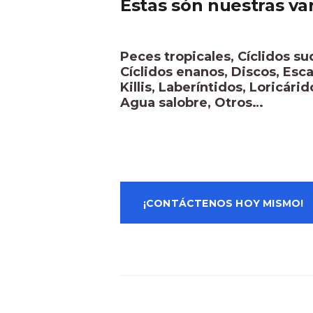
Estas són nuestras va
Peces tropicales, Cíclidos su
Cíclidos enanos, Discos, Escal
Killis, Laberíntidos, Loricári
Agua salobre, Otros…
¡CONTÁCTENOS HOY MISMO!