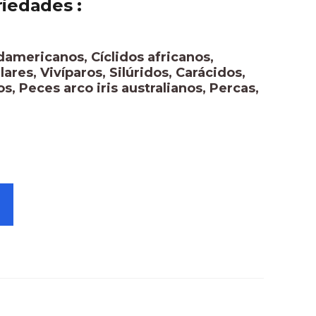
riedades :
damericanos, Cíclidos africanos,
ares, Vivíparos, Silúridos, Carácidos,
dos, Peces arco iris australianos, Percas,