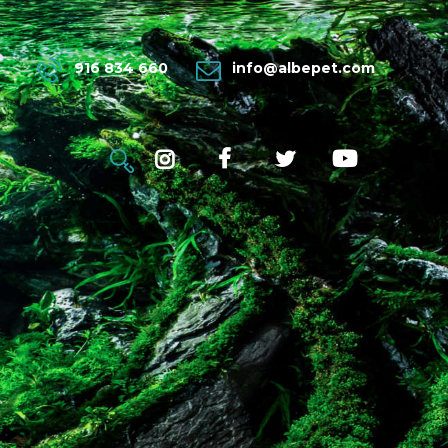
916 834 660
info@albepet.com
MÁS...