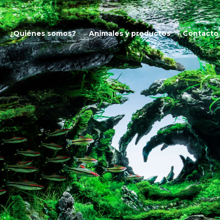
NICIO
¿Quiénes somos?
Animales y productos
Contacto
QUIÉNES SOMOS?
ET – PECES DE CALIDAD Y 
venta peces mayorista
NIMALES Y
RODUCTOS
ONTACTO