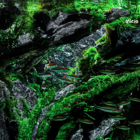
I
Inicio
¿
ALBEP
A
P
C