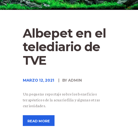
Albepet en el
telediario de
TVE
MARZO 12, 2021
BY ADMIN
Un pequeño reportaje sobre los beneficios
terapéuticos de la acuariofilia y algunas otras
curiosidades.
READ MORE