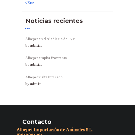
« Ene
Noticias recientes
Albepet en el telediario de TVE
by
admin
Albepet amplía fronteras
by
admin
Albepet visita Interzoo
by
admin
Contacto
Albepet Importación de Animales S.L.