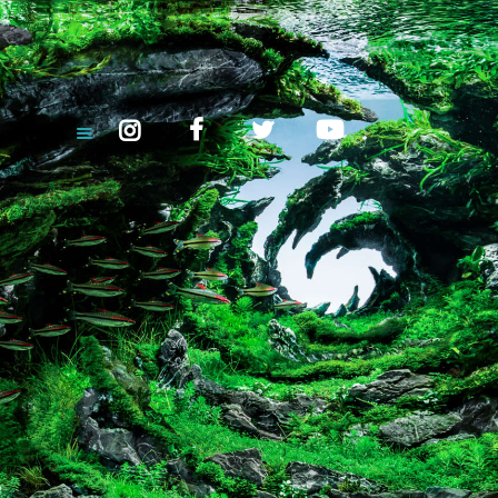
INICIO
¿QUIÉNES SOMOS?
ALBEPET – PECES DE CALIDAD
ANIMALES Y PRODUCTOS
Y MÁS...
CONTACTO
venta peces mayorista