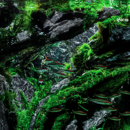
I
Inicio
¿
ALBEP
A
P
C