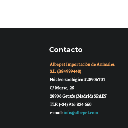
Contacto
Albepet Importación de Animales
S.L. (B84999440)
Núcleo zoológico #28906701
C/ Morse, 25
28906 Getafe (Madrid) SPAIN
TLF: (+34) 916 834 660
e-mail:
info@albepet.com