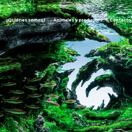
NICIO
¿Quiénes somos?
Animales y productos
Contacto
QUIÉNES SOMOS?
ET – PECES DE CALIDAD Y 
venta peces mayorista
NIMALES Y
RODUCTOS
ONTACTO