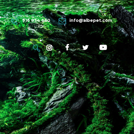
916 834 660
info@albepet.com
MÁS...