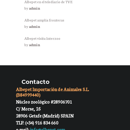
Albepet en el telediario de TVE
by
admin
Albepet amplía fronteras
by
admin
Albepet visita Interzoo
by
admin
Contacto
Albepet Importación de Animales S.L.
(B84999440)
Núcleo zoológico #28906701
C/ Morse, 25
28906 Getafe (Madrid) SPAIN
TLF: (+34) 916 834 660
e-mail:
info@albepet.com