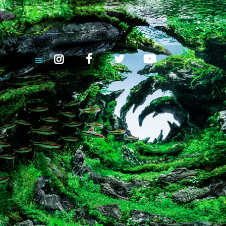
INICIO
¿QUIÉNES SOMOS?
ALBEPET – PECES DE CALIDAD
ANIMALES Y PRODUCTOS
Y MÁS...
CONTACTO
venta peces mayorista