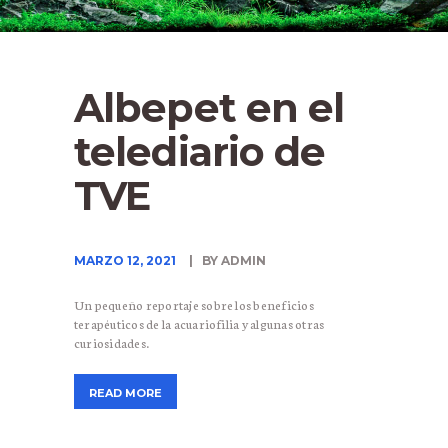
Albepet en el
telediario de
TVE
MARZO 12, 2021
BY ADMIN
Un pequeño reportaje sobre los beneficios
terapéuticos de la acuariofilia y algunas otras
curiosidades.
READ MORE