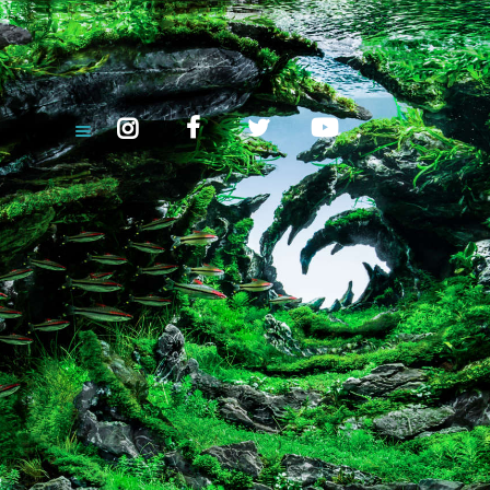
INICIO
¿QUIÉNES SOMOS?
ALBEPET – PECES DE CALIDAD
ANIMALES Y PRODUCTOS
Y MÁS...
CONTACTO
venta peces mayorista