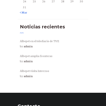
24
25
26
27
28
29
30
31
« Mar
Noticias recientes
Albepet en el telediario de TVE
by
admin
Albepet amplía fronteras
by
admin
Albepet visita Interzoo
by
admin